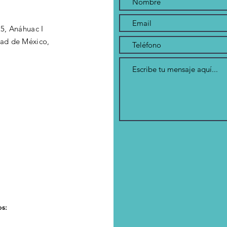
5, Anáhuac I
dad de México,
os: