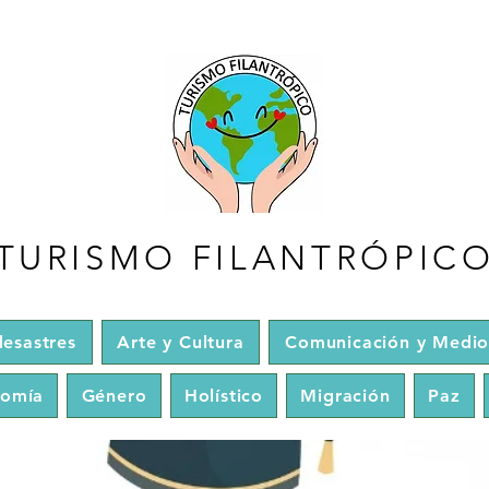
TURISMO FILANTRÓPIC
esastres
Arte y Cultura
Comunicación y Medio
nomía
Género
Holístico
Migración
Paz