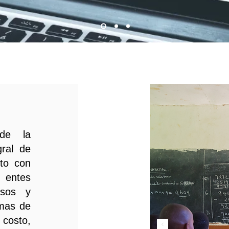
 de la
gral de
nto con
 entes
rsos y
rmas de
costo,