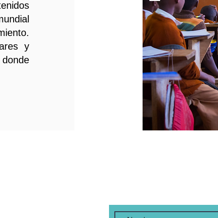
tenidos
mundial
iento.
ares y
s donde